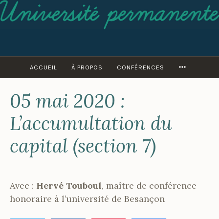
Accéder
au
contenu
principal
MORE
ACCUEIL
À PROPOS
CONFÉRENCES
05 mai 2020 :
2
P
2
A
D
R
L’accumultation du
É
C
C
L
capital (section 7)
E
A
M
I
B
R
R
E
E
R
Avec :
Hervé Touboul
, maître de conférence
2
I
honoraire à l’université de Besançon
0
O
1
U